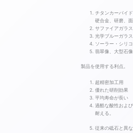
ラ
シ、
チタンカーバイド
ダ
硬合金、研磨、面
イ
ヤ
サファイアガラス
モ
光学ブルーガラス
ン
ソーラー・シリコ
ド
チ
翡翠像、大型石像
ュ
ー
製品を使用する利点。
ブ
ブ
ラ
超精密加工用
シ、
優れた研削効果
ダ
平均寿命が長い
イ
ヤ
過酷な酸性および
モ
耐える。
ン
ド
ブ
従来の砥石と異な
ラ