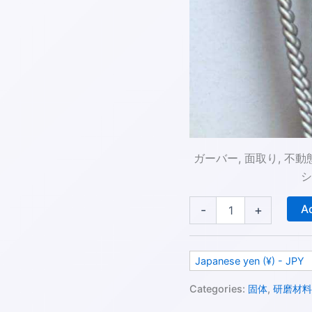
ガーバー, 面取り, 不
シ
Ad
-
+
Japanese yen (¥) - JPY
Categories:
固体
,
研磨材料