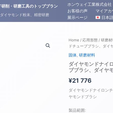
ホンウェイ工業株式会社
ヤモンド研削・研磨工具のトップブラン
お客様の声
マイアカ
ダイヤモンド粉末、精密研磨
展示ページ
日本
ダ
Home
/
応用形態
/
研磨材
イ
ドチューブブラシ、ダイ
ヤ
モ
固体
,
研磨材料
ン
ダイヤモンドナイ
ド
ブブラシ、ダイヤ
ナ
イ
¥
21 776
ロ
ン
ダイヤモンドナイロンチ
チ
ュ
ヤモンドブラシ
ー
ブ
製品範囲:
ブ