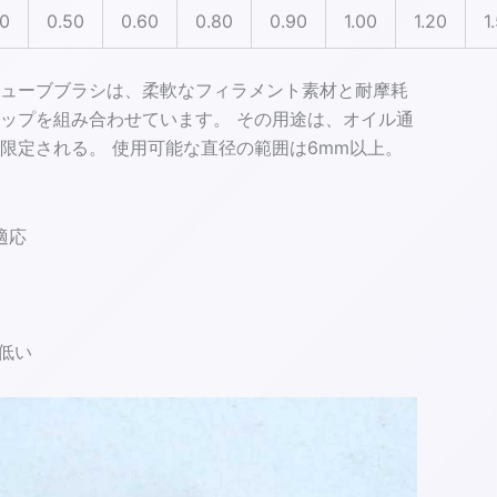
40
0.50
0.60
0.80
0.90
1.00
1.20
1
ューブブラシは、柔軟なフィラメント素材と耐摩耗
ップを組み合わせています。 その用途は、オイル通
限定される。 使用可能な直径の範囲は6mm以上。
適応
低い