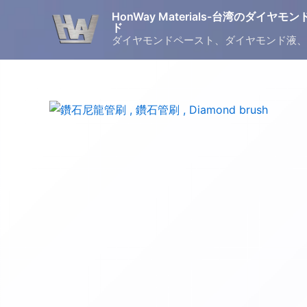
Skip
HonWay Materials-台湾のダイ
to
ド
ダイヤモンドペースト、ダイヤモンド液、
content