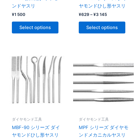
on
on
ンドヤスリ
ヤモンドひし形ヤスリ
the
the
¥
1 500
¥
629
–
¥
3 145
product
produc
page
page
Select options
Select options
Price
Price
This
This
range:
range:
product
produc
¥629
¥629
through
has
through
has
¥6
¥3
multiple
multipl
291
145
variants.
variant
The
The
options
option
may
may
be
be
ダイヤモンド工具
ダイヤモンド工具
chosen
chose
MBF-90 シリーズ ダイ
MPF シリーズ ダイヤモ
on
on
ヤモンドひし形ヤスリ
ンドメカニカルヤスリ
the
the