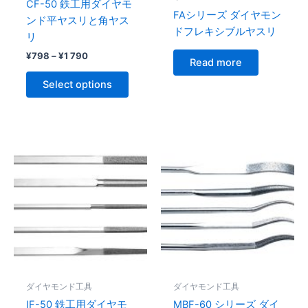
CF-50 鉄工用ダイヤモ
on
FAシリーズ ダイヤモン
ンド平ヤスリと角ヤス
the
ドフレキシブルヤスリ
リ
product
¥
798
–
¥
1 790
page
Read more
Select options
Price
This
This
range:
product
produc
¥629
has
through
has
¥3
multiple
multipl
145
variants.
variant
The
The
options
option
may
may
be
be
ダイヤモンド工具
ダイヤモンド工具
chosen
chose
IF-50 鉄工用ダイヤモ
MBF-60 シリーズ ダイ