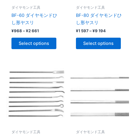
be
be
ダイヤモンド工具
ダイヤモンド工具
chosen
chose
BF-60 ダイヤモンドひ
BF-80 ダイヤモンドひ
on
on
し形ヤスリ
し形ヤスリ
the
the
¥
968
–
¥
2 661
¥
1 597
–
¥
9 194
product
produc
page
page
Select options
Select options
Price
Price
This
This
range:
range:
product
produc
¥581
¥532
through
has
through
has
¥5
¥677
multiple
multipl
323
variants.
variant
The
The
options
option
may
may
be
be
ダイヤモンド工具
ダイヤモンド工具