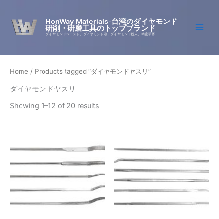
Skip
to
HonWay Materials-台湾のダイヤモンド
研削・研磨工具のトップブランド
content
ダイヤモンドペースト、ダイヤモンド液、ダイヤモンド粉末、精密研磨
Home
/ Products tagged “ダイヤモンドヤスリ”
ダイヤモンドヤスリ
Showing 1–12 of 20 results
Price
Price
This
This
range:
range:
product
produc
¥968
¥1
through
has
597
has
¥2
through
multiple
multipl
661
¥9
variants.
variant
194
The
The
options
option
may
may