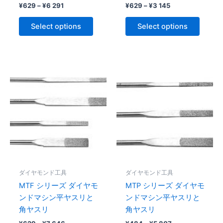
¥
629
–
¥
6 291
¥
629
–
¥
3 145
product
produc
page
page
Select options
Select options
Price
Price
This
This
range:
range:
product
produc
¥629
¥484
through
has
through
has
¥7
¥5
multiple
multipl
646
807
variants.
variant
The
The
options
option
may
may
be
be
ダイヤモンド工具
ダイヤモンド工具
chosen
chose
MTF シリーズ ダイヤモ
MTP シリーズ ダイヤモ
on
on
ンドマシン平ヤスリと
ンドマシン平ヤスリと
the
the
角ヤスリ
角ヤスリ
product
produc