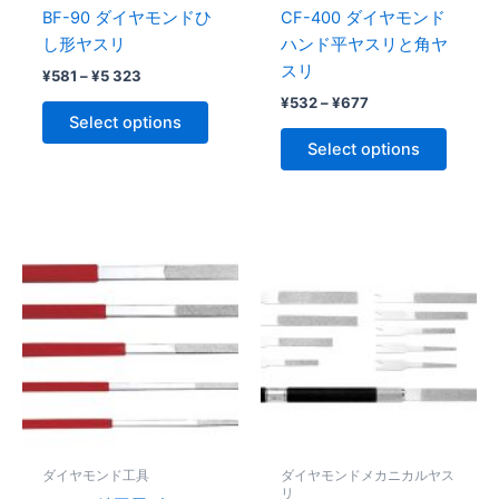
chosen
chose
BF-90 ダイヤモンドひ
CF-400 ダイヤモンド
on
on
し形ヤスリ
ハンド平ヤスリと角ヤ
the
the
スリ
¥
581
–
¥
5 323
product
produc
¥
532
–
¥
677
page
page
Select options
Select options
Price
This
range:
product
¥798
through
has
¥1
multiple
790
variants.
The
options
may
be
ダイヤモンド工具
ダイヤモンドメカニカルヤス
chosen
リ