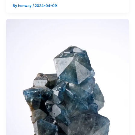
By
honway
/
2024-04-09