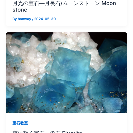
月光の宝石—月長石/ムーンストーン Moon
stone
By
honway
/
2024-05-30
宝石教室