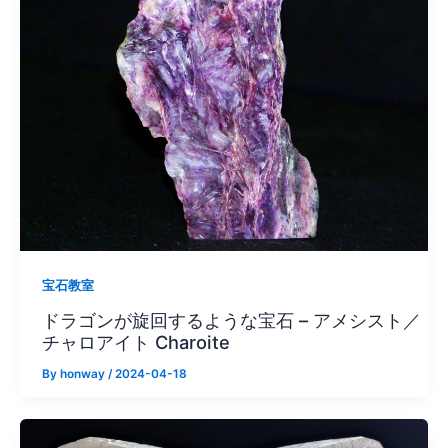
宝石教室
ドラゴンが旋回するような宝石 – アメシスト／
チャロアイト Charoite
By
honway
/
2024-04-18