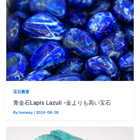
宝石教室
青金石Lapis Lazuli -金よりも高い宝石
By
honway
/
2024-06-28