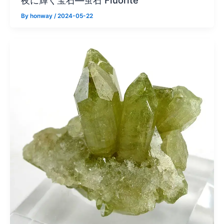
夜に輝く宝石—蛍石 Fluorite
By
honway
/
2024-05-22