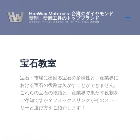
Skip
to
HonWay Materials-台湾のダイヤモンド
研削・研磨工具のトップブランド
content
ダイヤモンドペースト、ダイヤモンド液、ダイヤモンド粉末、精密研磨
宝石教室
宝石：市場に出回る宝石の多様性と、産業界に
おける宝石の役割は欠かすことができません。
これらの宝石の物語と、産業界で果たす役割を
ご存知ですか？フォックスリンクがそのストー
リーと選び方をご紹介します！