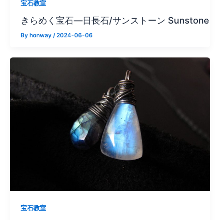
宝石教室
きらめく宝石—日長石/サンストーン Sunstone
By
honway
/
2024-06-06
宝石教室