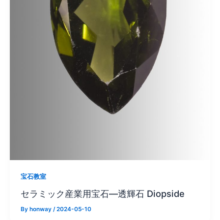
宝石教室
セラミック産業用宝石—透輝石 Diopside
By
honway
/
2024-05-10