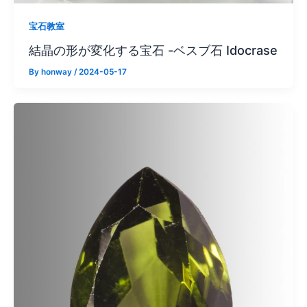
宝石教室
結晶の形が変化する宝石 -ベスブ石 Idocrase
By
honway
/
2024-05-17