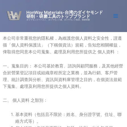
Skip
to
HonWay Materials-台湾のダイヤモンド
研削・研磨工具のトップブランド
content
ダイヤモンドペースト、ダイヤモンド液、ダイヤモンド粉末、精密研磨
本公司非常重視您的隱私權，為維護您個人資料之安全性，謹遵
循「個人資料保護法」（下稱個資法）規範，告知您相關權益，
俾取得您同意本公司蒐集、處理及利用您所提供之 個人資料 ：
一、蒐集目的： 本公司基於教育、諮詢與顧問服務，及其他經營
合於營業登記項目或組織章程所定之業務，並為行銷、客戶管
理、統計調查與分析、資訊與資料庫管理之目的，在個資法規範
下蒐集、處理及利用您所提供之個人資料。
二、 個人資料 之類別：
基本資料（包括且不限於：姓名、身分證字號、住址、聯
絡方式等）。