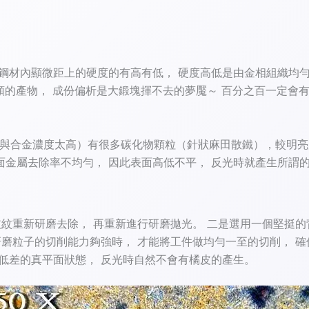
鋼材內顯微距上的硬度的有高有低， 硬度高低是由金相組織均
類的產物， 成份偏析是大鍛塊揮不去的夢魘～ 百分之百一定會有
處（碳與合金濃度太高）有很多碳化物顆粒（針狀麻田散鐵），較
屬去除率不均勻， 因此表面高低不平， 反光時就產生所謂的「橘皮
皮紋重新研磨去除， 再重新進行研磨拋光。 二是選用一個堅挺的
研磨粒子的切削能力夠強時， 才能將工件做均勻一至的切削， 
高低差的真平面狀態， 反光時自然不會有橘皮的產生。