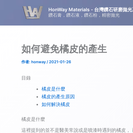
跳
HonWay Materials - 台灣鑽石研
至
鑽石膏，鑽石液，鑽石粉，精密拋光
主
要
內
容
如何避免橘皮的產生
作者:
honway
/
2021-01-26
目錄
橘皮是什麼
橘皮的產生原因
如何解決橘皮
橘皮是什麼
這裡提到的並不是醫美常說或是噴漆時遇到的橘皮，