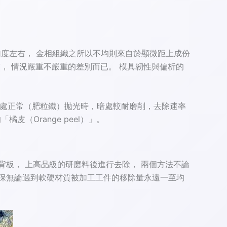
勻度左右， 金相組織之所以不均則來自於顯微距上成份
， 情況嚴重不嚴重的差別而已。 模具韌性與偏析的
明亮處正常（肥粒鐵）拋光時，暗處較耐磨削，去除速率
（Orange peel）」。
背板， 上高品級的研磨料後進行去除， 兩個方法不論
確保無論遇到軟硬材質被加工工件的移除量永遠一至均