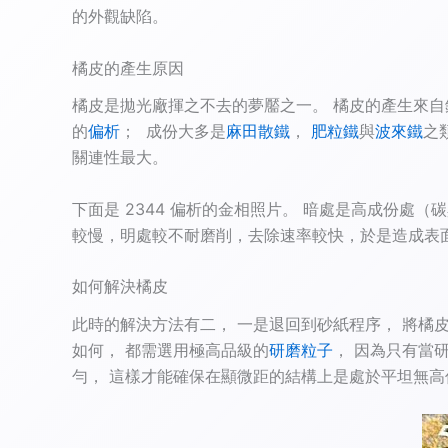
的外觀缺陷。
橘皮的產生原因
橘皮是拋光廠揮之不去的夢靨之一。 橘皮的產生來自
的
偏析
； 成份大多是
麻田散鐵
，
肥粒鐵
與
波來鐵
之
關連性最大。
下面是 2344 偏析的金相照片。 暗處是高成份
較慢，明處較不耐磨削，去除速率較快，於是造成表面金
如何解決橘皮
此時的解決方法有二， 一是退回到砂紙程序， 將橘
如何， 都需選用極高品級的
研磨粒子
， 因為只有當
勻， 這樣才能確保在顯微距的結構上是處於平坦無