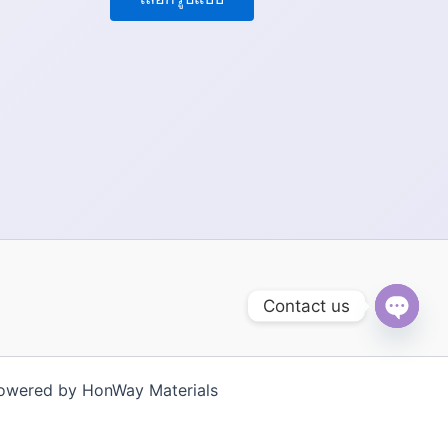
Contact us
Open
chaty
 Powered by HonWay Materials
ki
Tiếng Việt
한국어