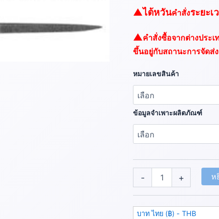
▲
ไต้หวัน
ระยะเว
คำสั่ง
▲
คำสั่งซื้อจากต่างประ
ขึ้นอยู่กับสถานะการจัดส่
หมายเลขสินค้า
ข้อมูลจำเพาะผลิตภัณฑ์
หย
-
+
บาท ไทย (฿) - THB