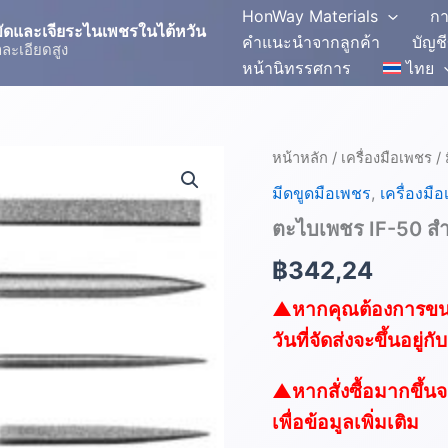
HonWay Materials
กา
อขัดและเจียระไนเพชรในไต้หวัน
คำแนะนำจากลูกค้า
บัญช
ละเอียดสูง
หน้านิทรรศการ
ไทย
จำนวน
หน้าหลัก
/
เครื่องมือเพชร
/
ตะไบ
มีดขูดมือเพชร
,
เครื่องมื
เพชร
IF-
ตะไบเพชร IF-50 สำ
50
สำหรับ
฿
342,24
งาน
เหล็ก
▲
หากคุณต้องการขนา
ชิ้น
วันที่จัดส่งจะขึ้นอยู่
▲
หากสั่งซื้อมากขึ้น
เพื่อข้อมูลเพิ่มเติม