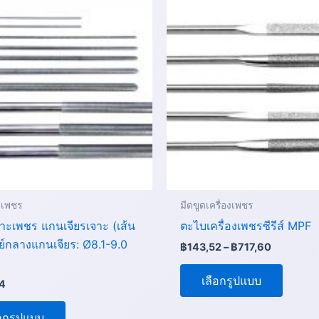
range:
product
produc
฿143,52
through
has
has
฿717,60
multiple
multip
variants.
variant
The
The
options
option
may
may
be
be
chosen
chose
on
on
the
the
ือเพชร
มีดขูดเครื่องเพชร
product
produc
าะเพชร แกนเจียรเจาะ (เส้น
ตะไบเครื่องเพชรซีรีส์ MPF
page
page
นย์กลางแกนเจียร: Ø8.1-9.0
฿
143,52
–
฿
717,60
เลือกรูปแบบ
4
ือกรูปแบบ