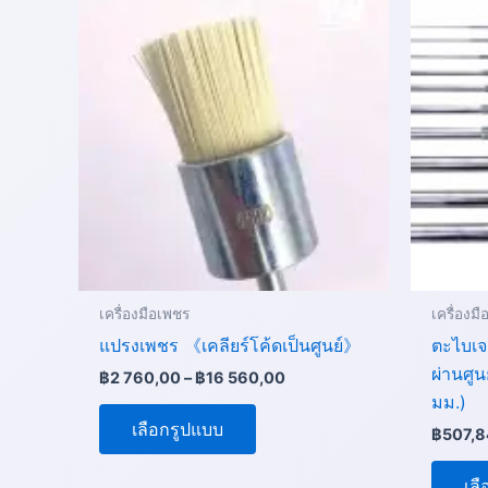
range:
product
฿2
760,00
has
through
multiple
฿16
variants.
560,00
The
options
may
be
chosen
on
the
เครื่องมือเพชร
เครื่องม
product
แปรงเพชร 《เคลียร์โค้ดเป็นศูนย์》
ตะไบเจ
page
ผ่านศู
฿
2 760,00
–
฿
16 560,00
มม.)
เลือกรูปแบบ
฿
507,8
เล