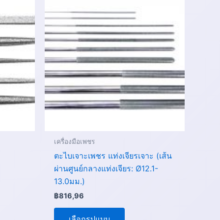
t
product
has
le
multiple
s.
variants.
The
s
options
may
be
n
chosen
on
the
เครื่องมือเพชร
t
product
ตะไบเจาะเพชร แท่งเจียรเจาะ (เส้น
page
ผ่านศูนย์กลางแท่งเจียร: Ø12.1-
13.0มม.)
฿
816,96
เลือกรูปแบบ