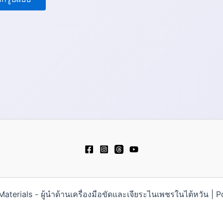
erials - ผู้นำด้านเครื่องมือขัดและเจียระไนเพชรในไต้หวัน |
日本語
Русский
简体中文
Español
Pols