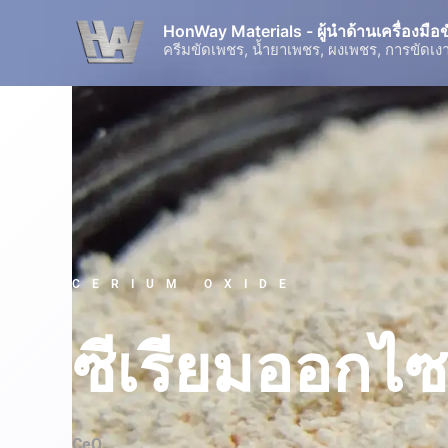
Skip
HonWay Materials - ผู้นำด้านเครื่องมื
to
ครีมขัดเพชร, น้ำยาเพชร, ผงเพชร, การขัดเงา
content
CERIUM OXIDE
ซีเรียมออกไซ
CeO₂