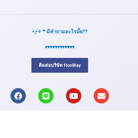
•̀.̫•́✧ ❝ มีคำถามอะไรมั้ย??
▾▾▾▾▾▾▾▾▾▾▾▾
ติดต่อบริษัท HonWay
F
L
Y
E
a
i
o
n
c
n
u
v
e
e
t
e
b
u
l
o
b
o
o
e
p
k
e