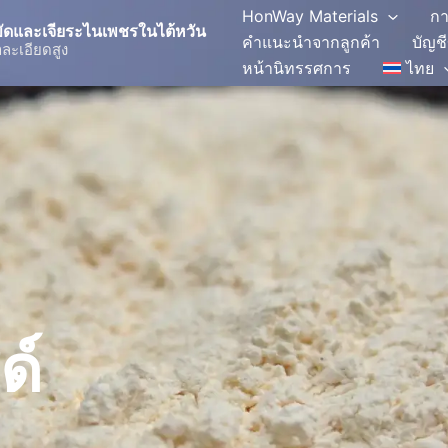
HonWay Materials
กา
อขัดและเจียระไนเพชรในไต้หวัน
คำแนะนำจากลูกค้า
บัญช
ละเอียดสูง
หน้านิทรรศการ
ไทย
ด์