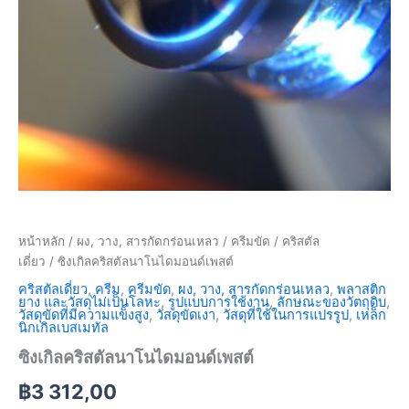
หน้าหลัก
/
ผง, วาง, สารกัดกร่อนเหลว
/
ครีมขัด
/
คริสตัล
เดี่ยว
/ ซิงเกิลคริสตัลนาโนไดมอนด์เพสต์
คริสตัลเดี่ยว
,
ครีม
,
ครีมขัด
,
ผง, วาง, สารกัดกร่อนเหลว
,
พลาสติก
ยาง และวัสดุไม่เป็นโลหะ
,
รูปแบบการใช้งาน
,
ลักษณะของวัตถุดิบ
,
วัสดุขัดที่มีความแข็งสูง
,
วัสดุขัดเงา
,
วัสดุที่ใช้ในการแปรรูป
,
เหล็ก
นิกเกิลเบสเมทัล
ซิงเกิลคริสตัลนาโนไดมอนด์เพสต์
฿
3 312,00