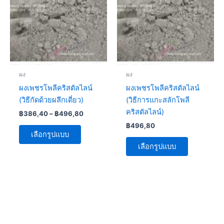
฿496,80
multiple
multiple
variants.
variants.
The
The
options
options
may
may
be
be
ผง
ผง
chosen
chosen
ผงเพชรโพลีคริสตัลไลน์
ผงเพชรโพลีคริสตัลไลน์
on
on
(วิธีกัดด้วยผลึกเดี่ยว)
(วิธีการแกะสลักโพลี
the
the
คริสตัลไลน์)
฿
386,40
–
฿
496,80
product
product
฿
496,80
page
page
เลือกรูปแบบ
เลือกรูปแบบ