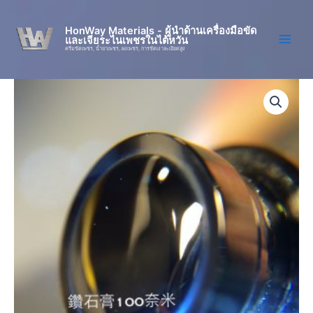
Skip
to
HonWay Materials - ผู้นำด้านเครื่องมือขัด
และเจียระไนเพชรในไต้หวัน
content
ครีมขัดเพชร, น้ำยาเพชร, ผงเพชร, การขัดเงาละเอียดสูง
จำนวน
ซิงเกิล
คริสตัล
นาโน
ได
มอน
ด์
เพส
ต์
ชิ้น