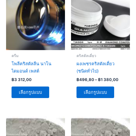
product
product
฿496,80
has
has
through
฿1
multiple
multiple
380,00
variants.
variants.
The
The
options
options
may
may
be
be
ครีม
คริสตัลเดี่ยว
chosen
chosen
โพลีคริสตัลลีน นาโน
ผงเพชรคริสตัลเดี่ยว
on
on
ไดมอนด์ เพสต์
(ชนิดทั่วไป)
the
the
฿
3 312,00
฿
496,80
–
฿
1 380,00
product
product
page
page
เลือกรูปแบบ
เลือกรูปแบบ
Price
This
This
range:
product
product
฿386,40
has
through
has