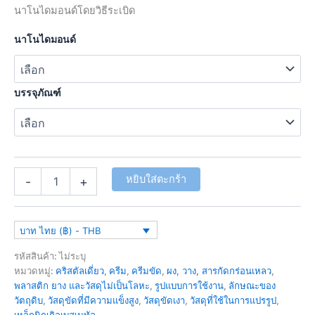
นาโนไดมอนด์โดยวิธีระเบิด
นาโนไดมอนด์
บรรจุภัณฑ์
หยิบใส่ตะกร้า
-
+
บาท ไทย (฿) - THB
รหัสสินค้า:
ไม่ระบุ
หมวดหมู่:
คริสตัลเดี่ยว
,
ครีม
,
ครีมขัด
,
ผง, วาง, สารกัดกร่อนเหลว
,
พลาสติก ยาง และวัสดุไม่เป็นโลหะ
,
รูปแบบการใช้งาน
,
ลักษณะของ
วัตถุดิบ
,
วัสดุขัดที่มีความแข็งสูง
,
วัสดุขัดเงา
,
วัสดุที่ใช้ในการแปรรูป
,
เหล็กนิกเกิลเบสเมทัล