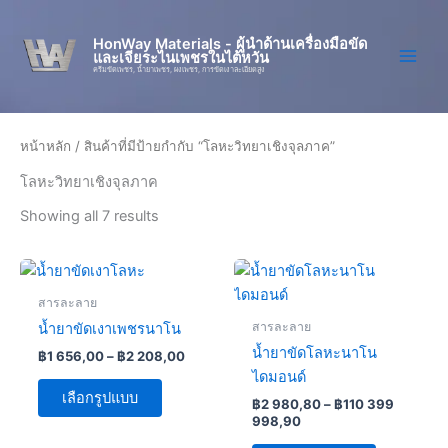
Skip
to
HonWay Materials - ผู้นำด้านเครื่องมือขัด
และเจียระไนเพชรในไต้หวัน
content
ครีมขัดเพชร, น้ำยาเพชร, ผงเพชร, การขัดเงาละเอียดสูง
หน้าหลัก
/ สินค้าที่มีป้ายกำกับ “โลหะวิทยาเชิงจุลภาค”
โลหะวิทยาเชิงจุลภาค
Showing all 7 results
Price
Price
This
This
range:
range:
product
product
฿1
฿2
สารละลาย
has
656,00
980,80
has
สารละลาย
น้ำยาขัดเงาเพชรนาโน
through
through
multiple
multiple
฿2
฿110
น้ำยาขัดโลหะนาโน
฿
1 656,00
–
฿
2 208,00
variants.
variants.
208,00
399
ไดมอนด์
998,90
The
The
เลือกรูปแบบ
฿
2 980,80
–
฿
110 399
options
options
998,90
may
may