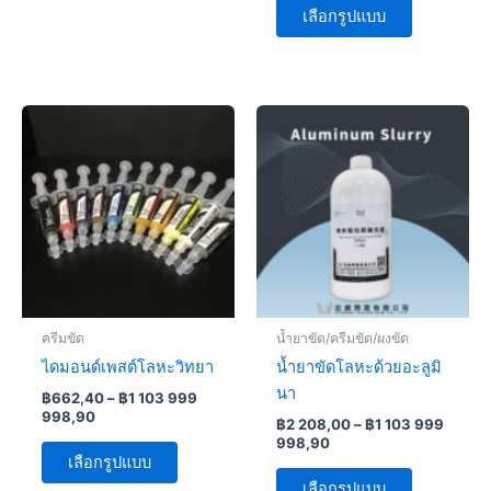
be
be
เลือกรูปแบบ
chosen
chosen
on
on
the
the
Price
Price
This
This
product
product
range:
range:
product
product
page
page
฿662,40
฿2
through
has
208,00
has
฿1
through
multiple
multiple
103
฿1
variants.
variants.
999
103
998,90
999
The
The
998,90
options
options
may
may
be
be
ครีมขัด
น้ำยาขัด/ครีมขัด/ผงขัด
chosen
chosen
ไดมอนด์เพสต์โลหะวิทยา
น้ำยาขัดโลหะด้วยอะลูมิ
on
on
นา
฿
662,40
–
฿
1 103 999
the
the
998,90
฿
2 208,00
–
฿
1 103 999
product
product
998,90
page
page
เลือกรูปแบบ
เลือกรูปแบบ