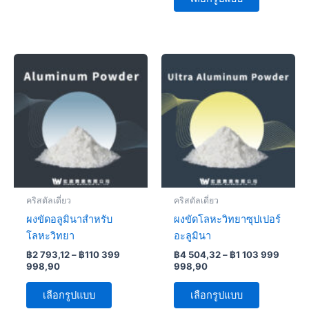
Price
Price
This
This
range:
range:
product
product
฿2
฿4
793,12
has
504,32
has
through
through
multiple
multiple
฿110
฿1
variants.
variants.
399
103
998,90
999
The
The
998,90
options
options
may
may
be
be
คริสตัลเดี่ยว
คริสตัลเดี่ยว
chosen
chosen
ผงขัดอลูมินาสำหรับ
ผงขัดโลหะวิทยาซุปเปอร์
on
on
โลหะวิทยา
อะลูมินา
the
the
฿
2 793,12
–
฿
110 399
฿
4 504,32
–
฿
1 103 999
product
product
998,90
998,90
page
page
เลือกรูปแบบ
เลือกรูปแบบ