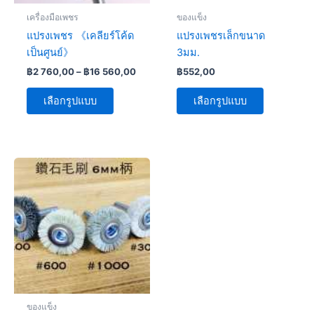
be
be
เครื่องมือเพชร
ของแข็ง
chosen
chosen
แปรงเพชร 《เคลียร์โค้ด
แปรงเพชรเล็กขนาด
on
on
เป็นศูนย์》
3มม.
the
the
฿
2 760,00
–
฿
16 560,00
฿
552,00
product
product
page
page
เลือกรูปแบบ
เลือกรูปแบบ
Price
This
range:
product
฿1
has
987,20
through
multiple
฿7
variants.
176,00
The
options
may
be
ของแข็ง