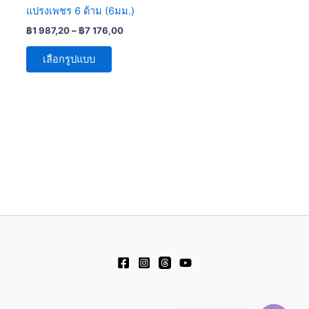
chosen
แปรงเพชร 6 ด้าม (6มม.)
on
฿
1 987,20
–
฿
7 176,00
the
product
เลือกรูปแบบ
page