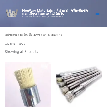
Skip
to
HonWay Materials - ผู้นำด้านเครื่องมือขัด
และเจียระไนเพชรในไต้หวัน
content
ครีมขัดเพชร, น้ำยาเพชร, ผงเพชร, การขัดเงาละเอียดสูง
หน้าหลัก
/
เครื่องมือเพชร
/ แปรงขนเพชร
แปรงขนเพชร
Showing all 3 results
Price
This
This
range:
product
product
฿2
has
760,00
has
through
multiple
multiple
฿16
variants.
variants.
560,00
The
The
options
options
may
may