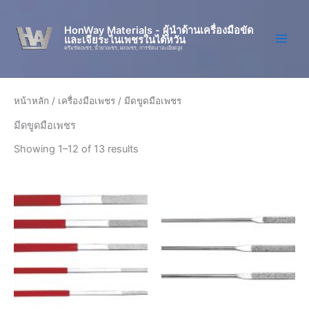
Skip
to
HonWay Materials - ผู้นำด้านเครื่องมือขัด
และเจียระไนเพชรในไต้หวัน
content
ครีมขัดเพชร, น้ำยาเพชร, ผงเพชร, การขัดเงาละเอียดสูง
หน้าหลัก
/
เครื่องมือเพชร
/ มีดขูดมือเพชร
มีดขูดมือเพชร
Showing 1–12 of 13 results
Price
This
This
range:
product
product
฿182,16
through
has
has
฿408,48
multiple
multiple
variants.
variants.
The
The
options
options
may
may