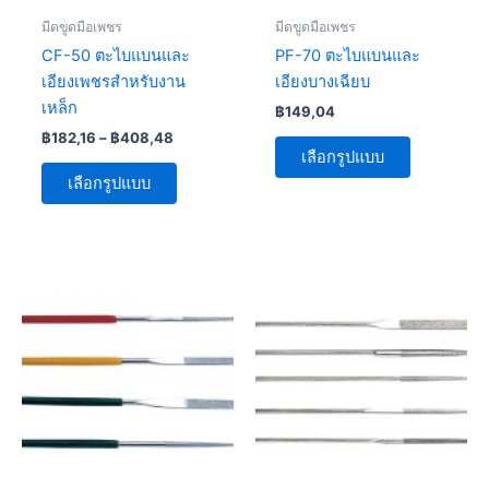
be
be
มีดขูดมือเพชร
มีดขูดมือเพชร
chosen
chosen
CF-50 ตะไบแบนและ
PF-70 ตะไบแบนและ
on
on
เอียงเพชรสำหรับงาน
เอียงบางเฉียบ
the
the
เหล็ก
฿
149,04
product
product
฿
182,16
–
฿
408,48
page
page
เลือกรูปแบบ
เลือกรูปแบบ
Price
Price
This
This
range:
range:
product
product
฿99,36
฿85,01
has
through
through
has
฿1
฿419,52
multiple
multiple
280,64
variants.
variants.
The
The
options
options
may
may