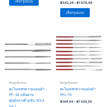
เลือกรูปแบบ
฿
342,24
–
฿
1 678,08
เลือกรูปแบบ
Price
Price
This
This
range:
range:
product
product
฿309,12
฿149,04
has
through
has
through
฿1
฿1
multiple
multiple
545,60
435,20
variants.
variants.
The
The
options
options
may
may
be
be
มีดขูดมือเพชร
มีดขูดมือเพชร
chosen
chosen
ตะไบเพชรความแม่นยำ
ตะไบเพชรความแม่นยำ
on
on
PF-30 (เส้นผ่าน
PFL-10
the
the
ศูนย์กลางด้ามจับ: Ø3.4
฿
149,04
–
฿
1 435,20
product
product
มม.)