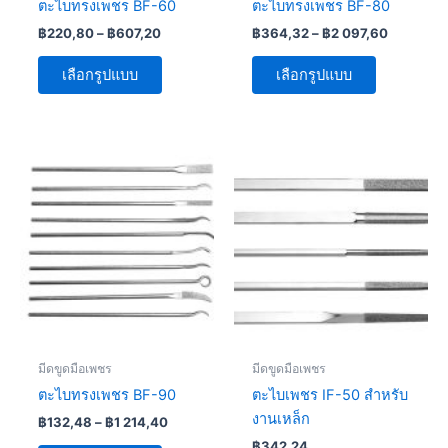
ตะไบทรงเพชร BF-60
ตะไบทรงเพชร BF-80
on
on
฿
220,80
–
฿
607,20
฿
364,32
–
฿
2 097,60
the
the
product
product
เลือกรูปแบบ
เลือกรูปแบบ
page
page
Price
This
This
range:
product
product
฿132,48
has
through
has
฿1
multiple
multiple
214,40
variants.
variants.
The
The
options
options
may
may
be
be
มีดขูดมือเพชร
มีดขูดมือเพชร
chosen
chosen
ตะไบทรงเพชร BF-90
ตะไบเพชร IF-50 สำหรับ
on
on
งานเหล็ก
฿
132,48
–
฿
1 214,40
the
the
฿
342,24