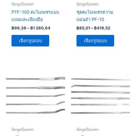
be
be
มีดขูดมือเพชร
มีดขูดมือเพชร
chosen
chosen
PTF-100 ตะไบเพชรแบบ
ชุดตะไบเพชรความ
on
on
แบนและเอียงมือ
แม่นยำ PF-10
the
the
฿
99,36
–
฿
1 280,64
฿
85,01
–
฿
419,52
product
product
page
page
เลือกรูปแบบ
เลือกรูปแบบ
Price
Price
This
This
range:
range:
product
product
฿220,80
฿364,32
through
has
has
through
฿607,20
฿2
multiple
multiple
097,60
variants.
variants.
The
The
options
options
may
may
be
be
มีดขูดมือเพชร
มีดขูดมือเพชร
chosen
chosen