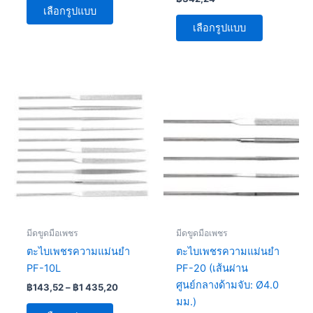
product
product
เลือกรูปแบบ
page
page
เลือกรูปแบบ
Price
Price
This
This
range:
range:
product
product
฿143,52
฿342,24
has
through
has
through
฿1
฿1
multiple
multiple
435,20
678,08
variants.
variants.
The
The
options
options
may
may
be
be
มีดขูดมือเพชร
มีดขูดมือเพชร
chosen
chosen
ตะไบเพชรความแม่นยำ
ตะไบเพชรความแม่นยำ
on
on
PF-10L
PF-20 (เส้นผ่าน
the
the
ศูนย์กลางด้ามจับ: Ø4.0
฿
143,52
–
฿
1 435,20
product
product
มม.)
page
page