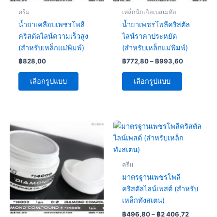
be
be
ครีม
เหล็กนิกเกิลเบสเมทัล
chosen
chosen
น้ำยาเคลือบเพชรโพลี
น้ำยาเพชรโพลีคริสตัล
on
on
คริสตัลไลน์ความเร็วสูง
ไลน์ราคาประหยัด
the
the
(สำหรับเหล็กแม่พิมพ์)
(สำหรับเหล็กแม่พิมพ์)
product
product
฿
828,00
฿
772,80
–
฿
993,60
page
page
เลือกรูปแบบ
เลือกรูปแบบ
Price
This
This
range:
product
product
฿496,80
has
has
through
฿2
multiple
multiple
ครีม
406,72
variants.
variants.
มาตรฐานเพชรโพลี
The
The
คริสตัลไลน์เพสต์ (สำหรับ
options
options
เหล็กทังสเตน)
may
may
฿
496,80
–
฿
2 406,72