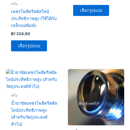
be
be
ครีม
chosen
chosen
เลือกรูปแบบ
เพชรโพลีคริสตัลไลน์
on
on
ประสิทธิภาพสูง (ใช้ได้กับ
the
the
เหล็กแม่พิมพ์)
product
product
฿
1 324,80
page
page
เลือกรูปแบบ
This
This
product
product
has
has
multiple
multiple
ครีม
variants.
variants.
น้ำยาขัดเพชรโพลีคริสตัล
The
The
ไลน์ประสิทธิภาพสูง
options
options
(สำหรับวัตถุประสงค์
may
may
ทั่วไป)
be
be