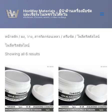
Skip
to
HonWay Materials - ผู้นำด้านเครื่องมือขัด
และเจียระไนเพชรในไต้หวัน
content
ครีมขัดเพชร, น้ำยาเพชร, ผงเพชร, การขัดเงาละเอียดสูง
หน้าหลัก
/
ผง, วาง, สารกัดกร่อนเหลว
/
ครีมขัด
/ โพลีคริสตัลไลน์
โพลีคริสตัลไลน์
Showing all 6 results
Price
This
This
range:
product
product
฿772,80
has
has
through
฿993,60
multiple
multiple
variants.
variants.
The
The
options
options
may
may