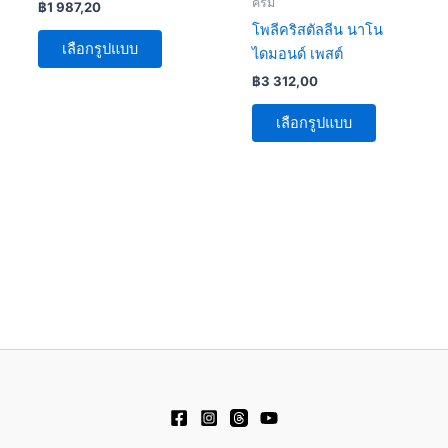
ครีม
฿
1 987,20
chosen
chosen
โพลีคริสตัลลีน นาโน
on
on
เลือกรูปแบบ
ไดมอนด์ เพสต์
the
the
฿
3 312,00
product
product
page
page
เลือกรูปแบบ