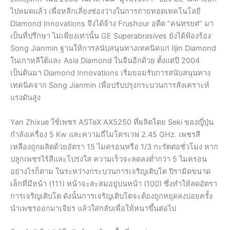
ไปหมดแล้ว เพื่อหลีกเลี่ยงช่องว่างในการถ่ายทอดเทคโนโลยี
Diamond Innovations จึงได้จ้าง Frushour อดีต “คนทรยศ” มา
เป็นที่ปรึกษา ไม่เพียงเท่านั้น GE Superabrasives ยังได้ฟ้องร้อง
Song Jianmin ฐานให้การสนับสนุนทางเทคนิคแก่ Iljin Diamond
ในเกาหลีใต้และ Asia Diamond ในจีนอีกด้วย ตั้งแต่ปี 2004
เป็นต้นมา Diamond Innovations เริ่มยอมรับการสนับสนุนทาง
เทคนิคจาก Song Jianmin เพื่อปรับปรุงกระบวนการสังเคราะห์
แรงดันสูง
Yan Zhixue ใช้เพชร ASTeX AX5250 ที่ผลิตโดย Seki ของญี่ปุ่น
กำลังเครื่อง 5 Kw และความถี่ไมโครเวฟ 2.45 GHz. เพชรสี
เหลืองถูกผลิตด้วยอัตรา 15 ไมครอนหรือ 1/3 กะรัตต่อชั่วโมง หาก
ปลูกเพชรไร้สีและโปร่งใส ความเร็วจะลดลงต่ำกว่า 5 ไมครอน
อย่างไรก็ตาม ในระหว่างกระบวนการเจริญเติบโต ปิรามิดขนาด
เล็กที่มีหน้า (111) หน้าจะสะสมอยู่บนหน้า (100) ซึ่งทำให้ลดอัตรา
การเจริญเติบโต ดังนั้นการเจริญเติบโตจะต้องถูกหยุดลงบ่อยครั้ง
นำเพชรออกมาเจียร แล้วใส่กลับเพื่อให้หนาขึ้นต่อไป