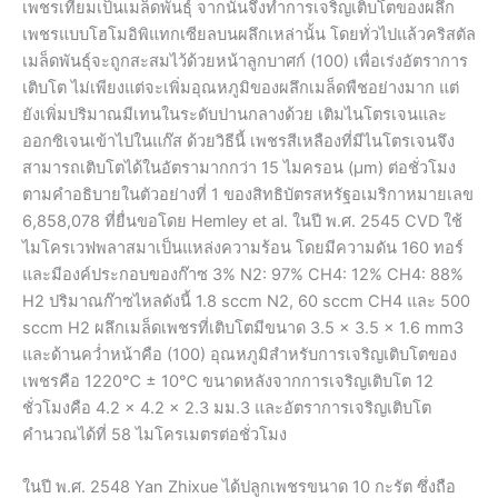
เพชรเทียมเป็นเมล็ดพันธุ์ จากนั้นจึงทำการเจริญเติบโตของผลึก
เพชรแบบโฮโมอิพิแทกเซียลบนผลึกเหล่านั้น โดยทั่วไปแล้วคริสตัล
เมล็ดพันธุ์จะถูกสะสมไว้ด้วยหน้าลูกบาศก์ (100) เพื่อเร่งอัตราการ
เติบโต ไม่เพียงแต่จะเพิ่มอุณหภูมิของผลึกเมล็ดพืชอย่างมาก แต่
ยังเพิ่มปริมาณมีเทนในระดับปานกลางด้วย เติมไนโตรเจนและ
ออกซิเจนเข้าไปในแก๊ส ด้วยวิธีนี้ เพชรสีเหลืองที่มีไนโตรเจนจึง
สามารถเติบโตได้ในอัตรามากกว่า 15 ไมครอน (µm) ต่อชั่วโมง
ตามคำอธิบายในตัวอย่างที่ 1 ของสิทธิบัตรสหรัฐอเมริกาหมายเลข
6,858,078 ที่ยื่นขอโดย Hemley et al. ในปี พ.ศ. 2545 CVD ใช้
ไมโครเวฟพลาสมาเป็นแหล่งความร้อน โดยมีความดัน 160 ทอร์
และมีองค์ประกอบของก๊าซ 3% N2: 97% CH4: 12% CH4: 88%
H2 ปริมาณก๊าซไหลดังนี้ 1.8 sccm N2, 60 sccm CH4 และ 500
sccm H2 ผลึกเมล็ดเพชรที่เติบโตมีขนาด 3.5 × 3.5 × 1.6 mm3
และด้านคว่ำหน้าคือ (100) อุณหภูมิสำหรับการเจริญเติบโตของ
เพชรคือ 1220℃ ± 10℃ ขนาดหลังจากการเจริญเติบโต 12
ชั่วโมงคือ 4.2 × 4.2 × 2.3 มม.3 และอัตราการเจริญเติบโต
คำนวณได้ที่ 58 ไมโครเมตรต่อชั่วโมง
ในปี พ.ศ. 2548 Yan Zhixue ได้ปลูกเพชรขนาด 10 กะรัต ซึ่งถือ