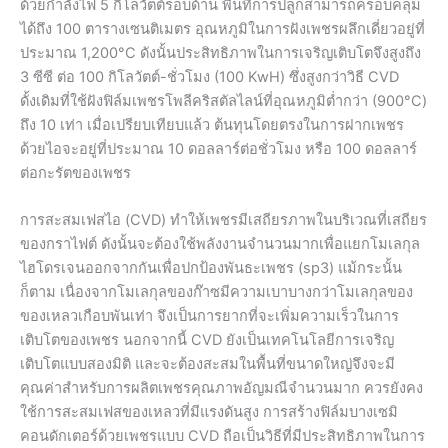
ด้วยกำลังไฟ 5 กิโลวัตต์รอบด้าน พื้นที่การปลูกสามารถครอบคลุม
ได้ถึง 100 ตารางเซนติเมตร อุณหภูมิในการฝังเพชรผลึกเดี่ยวอยู่ที่
ประมาณ 1,200°C ดังนั้นประสิทธิภาพในการเจริญเติบโตจึงสูงถึง
3 ซีซี ต่อ 100 กิโลวัตต์-ชั่วโมง (100 KwH) ซึ่งสูงกว่าวิธี CVD
ดั้งเดิมที่ใช้ฝังฟิล์มเพชรโพลีคริสตัลไลน์ที่อุณหภูมิต่ำกว่า (900°C)
ถึง 10 เท่า เมื่อเปรียบเทียบแล้ว ต้นทุนโดยตรงในการฝากเพชร
ด้วยไอจะอยู่ที่ประมาณ 10 ดอลลาร์ต่อชั่วโมง หรือ 100 ดอลลาร์
ต่อกะรัตของเพชร
การสะสมเฟสไอ (CVD) ทำให้เพชรมีเสถียรภาพในบริเวณที่เสถียร
ของกราไฟต์ ดังนั้นจะต้องใช้พลังงานจำนวนมากเพื่อแยกโมเลกุล
ไฮโดรเจนออกจากกันเพื่อปกป้องพันธะเพชร (sp3) แม้กระนั้น
ก็ตาม เนื่องจากโมเลกุลของก๊าซมีความเบาบางกว่าโมเลกุลของ
ของเหลวเกือบพันเท่า จึงเป็นการยากที่จะเพิ่มความเร็วในการ
เติบโตของเพชร นอกจากนี้ CVD ยังเป็นเทคโนโลยีการเจริญ
เติบโตแบบสองมิติ และจะต้องสะสมในพื้นที่ขนาดใหญ่จึงจะมี
คุณค่าสำหรับการผลิตเพชรคุณภาพอัญมณีจำนวนมาก ควรยังคง
ใช้การสะสมเฟสของเหลวที่มีแรงดันสูง การสร้างฟิล์มบางเซมิ
คอนดักเตอร์ด้วยเพชรแบบ CVD ถือเป็นวิธีที่มีประสิทธิภาพในการ