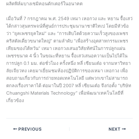
ผลิตฟิล์มบางเซมิคอนดักเตอร์ในอนาคต
เมื่อวันที่ 7 กรกฎาคม พ.ศ. 2549 เหมา เหอกวง และ หยาน จื้อเสว่
ได้กล่าวสุนทรพจน์ที่ศูนย์การประชุมนานาชาติไทเป โดยมีหัวข้อ
ว่า “ยุคเพชรยุคใหม่” และ “การเติบโตด้วยความเร็วสูงของเพชร
คริสตัลเดี่ยวขนาดใหญ่” ตามลำดับ “เพื่อสร้างอุตสาหกรรมเพชร
เทียมของไต้หวัน” เหมา เหอกวงเสนอวิสัยทัศน์ในการปลูกแผ่น
เพชรขนาด 4 นิ้ว ในขณะที่หยาน จื้อเสว่เสนอความเป็นไปได้ใน
การปลูก 0.1 มม. ต่อชั่วโมง ครั้งหนึ่ง หลี่ เซียนเต๋อ จากมหาวิทยา
ลัยเจียวทง เคยมาเยี่ยมชมห้องปฏิบัติการของเหมา เหอกวง เพื่อ
สอบถามเกี่ยวกับการถ่ายทอดเทคโนโลยี แต่พวกเขาไม่สามารถ
ตกลงเรื่องราคาได้ ต่อมาในปี 2007 หลี่ เซียนเต๋อ จึงก่อตั้ง “บริษัท
Chuangshi Materials Technology” เพื่อพัฒนาเทคโนโลยีที่
เกี่ยวข้อง
PREVIOUS
NEXT