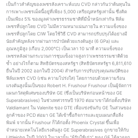
เป็นก้าวสำคัญของเพชรสังเคราะห์แบบ CVD กล่าวกันว่าต้นทุนใน
การเพาะเพชรเม็ดนี้อยู่ที่เพียง 5,000 เหรียญสหรัฐเท่านั้น ซึ่งคิด
เป็นเพียง 5% ของมูลค่าเพชรธรรมชาติที่มีน้ำหนักเท่ากัน ฟิล์ม
เพชรที่ปลูกโดย CVD ไม่มีความหนาแน่นภายใน ความแข็งของ
เพชรที่ปลูกโดย CIW โดยใช้วิธี CVD สามารถปรับปรุงได้อย่างมี
นัยสำคัญหลังจากผ่านการบำบัดด้วยแรงดันสูง (6 GPa) และ
อุณหภูมิสูง (เกือบ 2,000℃) เป็นเวลา 10 นาที ความแข็งของ
เพชรหลังผ่านกระบวนการชุบแข็งอาจสูงกว่าเพชรธรรมชาติด้วย
ซ้ำ อย่างไรก็ตาม สิทธิบัตรของสหรัฐฯ (สิทธิบัตรสหรัฐฯ 6,811,610
ยื่นในปี 2002 ออกในปี 2004) สำหรับการปรับปรุงคุณสมบัติของ
ฟิล์มเพชร CVD (เช่น ความโปร่งใส) โดยการอบด้วยความร้อน
แรงดันสูงนั้นเป็นของ Robert H. Frushour Frushour เป็นผู้จัดการ
แผนกวัสดุพิเศษของบริษัท GE (ซึ่งเป็นบริษัทก่อนหน้าของ GE
Superabrasives) ในช่วงทศวรรษปี 1970 ต่อมาเขาได้ก่อตั้งบริษัท
Valdiamant ใน Valenite ของ GTE เพื่อแข่งขันกับ GE ในส่วนของ
ลูกค้าของ PCD ต่อมา GE ได้เข้าซื้อกิจการและยุบแผนกสื่อสิ่ง
พิมพ์ จากนั้น Frushour ก็ได้ก่อตั้ง Phoenix Crystal ขึ้นเพื่อ
จำหน่ายเทคโนโลยีแรงดันสูง GE Superabrasives ถูกขายให้กับ
Littlejohn ในปี 2003 ในเวลานั้น “ผู้รับใช้เก่า” ของ GE ได้ลาออก