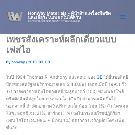
Skip
to
HonWay Materials - ผู้นำด้านเครื่องมือขัด
และเจียระไนเพชรในไต้หวัน
content
ครีมขัดเพชร, น้ำยาเพชร, ผงเพชร, การขัดเงาละเอียดสูง
เพชรสังเคราะห์ผลึกเดี่ยวแบบ
เฟสไอ
By
honway
/
2019-03-09
ในปี 1994 Thomas R. Anthony และคณะ ของ
GE
ได้ยื่นขอสิทธิ
บัตรของสหรัฐอเมริกาหมายเลข 5,437,891 (ออกเมื่อปี 1995) ซึ่ง
ระบุว่าอัตราการเติบโตของเหลี่ยมลูกบาศก์ (100) ของเพชรโพลี
คริสตัลลีนที่ปลูกโดยการสะสมไอ (CVD) สามารถเพิ่มขึ้นได้
นอกจากนี้ ถ้าเติมอากาศในปริมาณเล็กน้อย (เช่น 1%) (ไนโตรเจน
78%, ออกซิเจน 21%, อาร์กอน 1%) ลงในกระแสก๊าซปฏิกิริยา
(เช่น ไฮโดรเจน 98% + มีเทน 1%) อัตราการเจริญเติบโตจะเพิ่ม
ขึ้นอีก