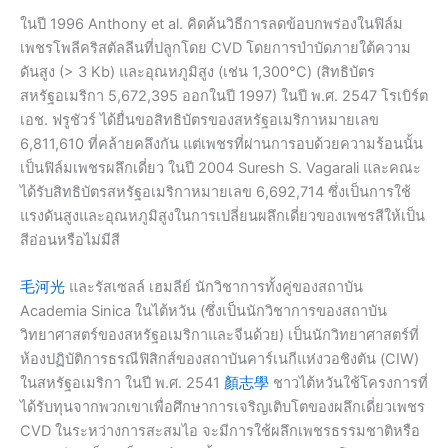
ในปี 1996 Anthony et al. คิดค้นวิธีการลดข้อบกพร่องในฟิล์ม
เพชรโพลีคริสตัลลีนที่ปลูกโดย CVD โดยการบำบัดภายใต้ความ
ดันสูง (> 3 Kb) และอุณหภูมิสูง (เช่น 1,300°C) (สิทธิบัตร
สหรัฐอเมริกา 5,672,395 ออกในปี 1997) ในปี พ.ศ. 2547 โรเบิร์ต
เอช. ฟรูชัวร์ ได้ยื่นขอสิทธิบัตรของสหรัฐอเมริกาหมายเลข
6,811,610 ที่คล้ายคลึงกัน แต่เพชรที่ผ่านการอบด้วยความร้อนนั้น
เป็นฟิล์มเพชรผลึกเดี่ยว ในปี 2004 Suresh S. Vagarali และคณะ
ได้รับสิทธิบัตรสหรัฐอเมริกาหมายเลข 6,692,714 ซึ่งเป็นการใช้
แรงดันสูงและอุณหภูมิสูงในการเปลี่ยนผลึกเดี่ยวของเพชรสีให้เป็น
สีอ่อนหรือไม่มีสี
毛河光
และรัสเซลล์ เฮมลีย์ นักวิชาการทั้งคู่ของสถาบัน
Academia Sinica ในไต้หวัน (ซึ่งเป็นนักวิชาการของสถาบัน
วิทยาศาสตร์ของสหรัฐอเมริกาและจีนด้วย) เป็นนักวิทยาศาสตร์ที่
ห้องปฏิบัติการธรณีฟิสิกส์ของสถาบันคาร์เนกีแห่งวอชิงตัน (CIW)
ในสหรัฐอเมริกา ในปี พ.ศ. 2541
顏志學
ชาวไต้หวันใช้โครงการที่
ได้รับทุนจากพวกเขาเพื่อศึกษาการเจริญเติบโตของผลึกเดี่ยวเพชร
CVD ในระหว่างการสะสมไอ จะมีการใช้ผลึกเพชรธรรมชาติหรือ