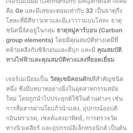
เจอร์เมเนียม (Germanium) มีสัญลักษณ์ทางเคมี
คือ
Ge
และมีเลขอะตอมเท่ากับ
32
เป็นธาตุกึ่ง
โลหะที่มีสีขาวเทาและมีเงาวาวแบบโลหะ ธาตุ
ชนิดนี้จัดอยู่ในกลุ่ม
ธาตุหมู่คาร์บอน (Carbon
group elements)
โดยมีคุณสมบัติทางเคมีที่
คล้ายคลึงกับซิลิกอนและดีบุก และมี
คุณสมบัติ
ทางไฟฟ้าและคุณสมบัติทางแสงที่ยอดเยี่ยม
เจอร์เมเนียมเป็น
วัสดุเซมิคอนดักเ
ที่สำคัญชนิด
หนึ่ง ซึ่งมีบทบาทอย่างยิ่งในอุตสาหกรรมสมัย
ใหม่ โดยถูกนำไปประยุกต์ใช้ในด้านต่างๆ เช่น
การสื่อสารผ่านใยแก้วนำแสง, อุปกรณ์ออปติ
กอินฟราเรด, เซลล์แสงอาทิตย์, การตรวจวัด
ทางนิวเคลียร์ และอุปกรณ์อิเล็กทรอนิกส์ เป็นต้น