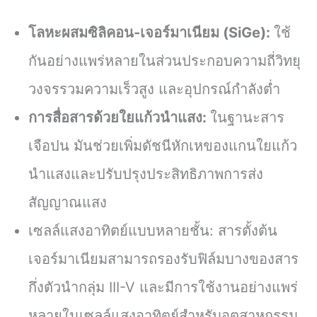
โลหะผสมซิลิคอน-เจอร์มาเนียม (SiGe):
ใช้
กันอย่างแพร่หลายในส่วนประกอบความถี่วิทยุ
วงจรรวมความเร็วสูง และอุปกรณ์กำลังต่ำ
การสื่อสารด้วยใยแก้วนำแสง:
ในฐานะสาร
เจือปน มันช่วยเพิ่มดัชนีหักเหของแกนใยแก้ว
นำแสงและปรับปรุงประสิทธิภาพการส่ง
สัญญาณแสง
เซลล์แสงอาทิตย์แบบหลายชั้น: สารตั้งต้น
เจอร์มาเนียมสามารถรองรับฟิล์มบางของสาร
กึ่งตัวนำกลุ่ม III-V และมีการใช้งานอย่างแพร่
หลายในเซลล์แสงอาทิตย์สำหรับอุตสาหกรรม