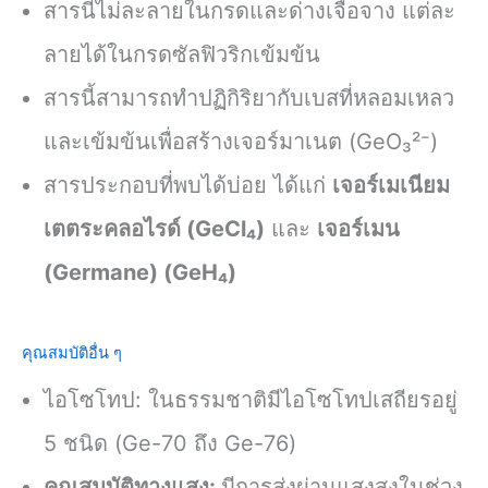
สารนี้ไม่ละลายในกรดและด่างเจือจาง แต่ละ
ลายได้ในกรดซัลฟิวริกเข้มข้น
สารนี้สามารถทำปฏิกิริยากับเบสที่หลอมเหลว
และเข้มข้นเพื่อสร้างเจอร์มาเนต (GeO₃²⁻)
สารประกอบที่พบได้บ่อย ได้แก่
เจอร์เมเนียม
เตตระคลอไรด์ (GeCl₄)
และ
เจอร์เมน
(Germane) (GeH₄)
คุณสมบัติอื่น ๆ
ไอโซโทป: ในธรรมชาติมีไอโซโทปเสถียรอยู่
5 ชนิด (Ge-70 ถึง Ge-76)
คุณสมบัติทางแสง:
มีการส่งผ่านแสงสูงในช่วง