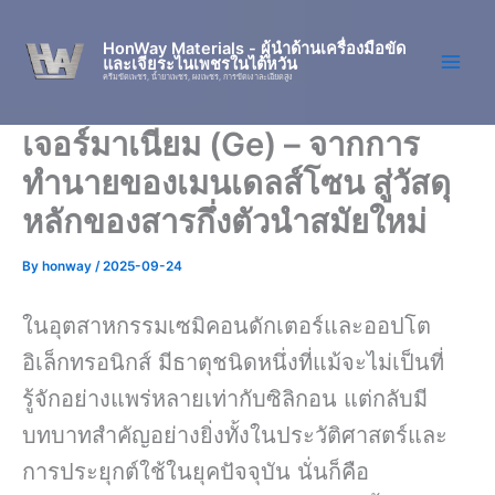
Skip
to
HonWay Materials - ผู้นำด้านเครื่องมือขัด
และเจียระไนเพชรในไต้หวัน
content
ครีมขัดเพชร, น้ำยาเพชร, ผงเพชร, การขัดเงาละเอียดสูง
เจอร์มาเนียม (Ge) – จากการ
ทำนายของเมนเดลส์โซน สู่วัสดุ
หลักของสารกึ่งตัวนำสมัยใหม่
By
honway
/
2025-09-24
ในอุตสาหกรรมเซมิคอนดักเตอร์และออปโต
อิเล็กทรอนิกส์ มีธาตุชนิดหนึ่งที่แม้จะไม่เป็นที่
รู้จักอย่างแพร่หลายเท่ากับซิลิกอน แต่กลับมี
บทบาทสำคัญอย่างยิ่งทั้งในประวัติศาสตร์และ
การประยุกต์ใช้ในยุคปัจจุบัน นั่นก็คือ