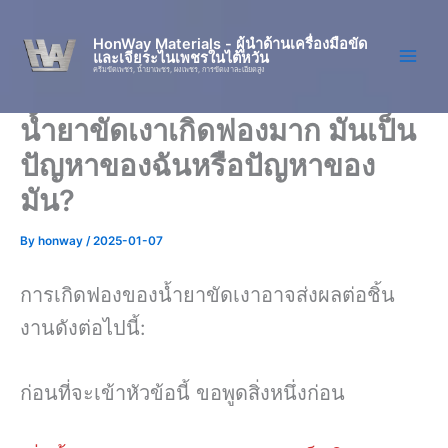
Skip
to
HonWay Materials - ผู้นำด้านเครื่องมือขัด
และเจียระไนเพชรในไต้หวัน
content
ครีมขัดเพชร, น้ำยาเพชร, ผงเพชร, การขัดเงาละเอียดสูง
น้ำยาขัดเงาเกิดฟองมาก มันเป็น
ปัญหาของฉันหรือปัญหาของ
มัน?
By
honway
/
2025-01-07
การเกิดฟองของน้ำยาขัดเงาอาจส่งผลต่อชิ้น
งานดังต่อไปนี้:
ก่อนที่จะเข้าหัวข้อนี้ ขอพูดสิ่งหนึ่งก่อน