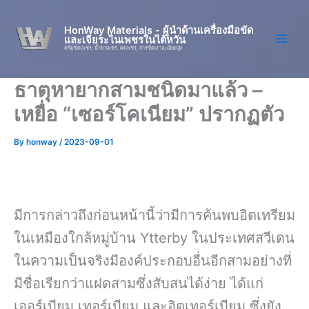
Skip
to
HonWay Materials - ผู้นำด้านเครื่องมือขัด
และเจียระไนเพชรในไต้หวัน
content
ครีมขัดเพชร, น้ำยาเพชร, ผงเพชร, การขัดเงาละเอียดสูง
ธาตุหายากสามชนิดมาแล้ว –
เหยื่อ “เซอร์โคเนียม” ปรากฏตัว
By
honway
/
2023-09-01
มีการกล่าวถึงก่อนหน้านี้ว่ามีการค้นพบอิตเทรียม
ในเหมืองใกล้หมู่บ้าน Ytterby ในประเทศสวีเดน
ในความเป็นจริงมีองค์ประกอบอื่นอีกสามอย่างที่
มีชื่อเรียกว่าแฝดสามซึ่งสับสนได้ง่าย ได้แก่
เออร์เบียม เทอร์เบียม และอิตเทอร์เบียม ซึ่งยัง