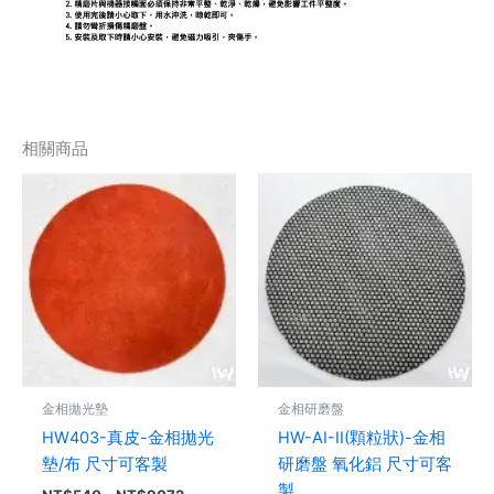
相關商品
價
價
此
此
格
格
產
產
範
範
品
圍：
品
圍：
NT$540
NT$344
有
有
到
到
多
多
NT$9072
NT$480
種
種
款
款
式。
式。
可
可
金相拋光墊
金相研磨盤
在
在
HW403-真皮-金相拋光
HW-AI-II(顆粒狀)-金相
產
產
墊/布 尺寸可客製
研磨盤 氧化鋁 尺寸可客
品
品
製