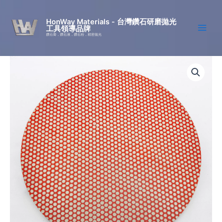
跳
至
HonWay Materials - 台灣鑽石研磨拋光
工具領導品牌
主
鑽石膏，鑽石液，鑽石粉，精密拋光
要
內
HW-
價
容
Piano(顆
粒
格
狀)-
範
金
相
圍：
研
磨
NT$5544
盤
鑽
到
石
尺
NT$12579
寸
可
客
製
數