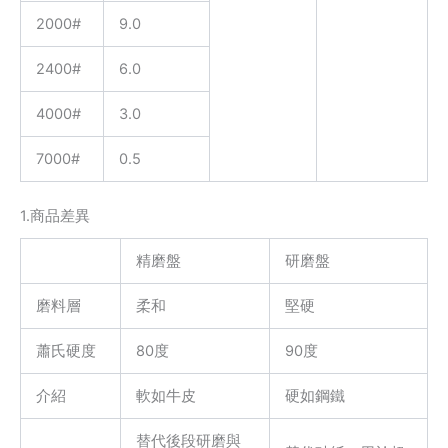
2000#
9.0
2400#
6.0
4000#
3.0
7000#
0.5
1.商品差異
精磨盤
研磨盤
磨料層
柔和
堅硬
蕭氏硬度
80度
90度
介紹
軟如牛皮
硬如鋼鐵
替代後段研磨與