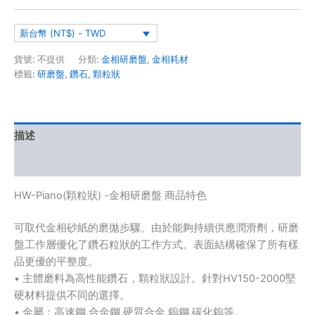
新台幣 (NT$) - TWD
貨號:
不提供
分類:
金相研磨盤
,
金相耗材
標籤:
研磨盤
,
鑽石
,
顆粒狀
描述
額外資訊
HW-Piano(顆粒狀) -金相研磨盤 商品特色
可取代金相砂紙的磨拋步驟。由於能夠持續供應潤滑劑，研磨
盤工作層優化了鑽石粒狀的工作方式。表面結構確保了所有樣
品更優的平整度。
• 主體磨料為高性能鑽石，顆粒狀設計。針對HV150-2000堅
硬材料提供不同的選擇。
• 金屬：高速鋼.合金鋼.硬質合金.鎢鋼.碳化鎢等。