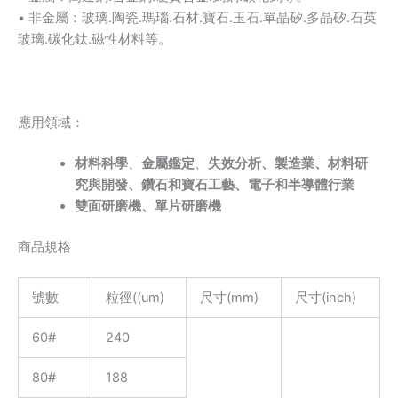
• 非金屬：玻璃.陶瓷.瑪瑙.石材.寶石.玉石.單晶矽.多晶矽.石英
玻璃.碳化鈦.磁性材料等。
應用領域：
材料科學
、
金屬鑑定
、
失效分析、
製造業、
材料研
究與開發、
鑽石和寶石工藝、
電子和半導體行業
雙面研磨機
、
單片研磨機
商品規格
號數
粒徑((um)
尺寸(mm)
尺寸(inch)
60#
240
80#
188