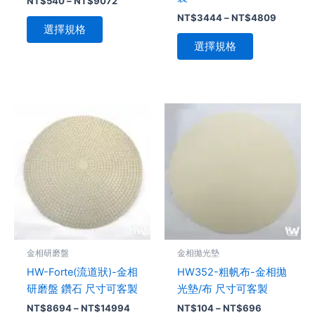
NT$
540
–
NT$
9072
頁
頁
NT$
3444
–
NT$
4809
面
面
選擇規格
選
選
選擇規格
擇
擇
選
選
項
項
價
價
此
此
格
格
產
產
範
範
品
圍：
品
圍：
NT$8694
NT$104
有
有
到
到
多
多
NT$14994
NT$696
種
種
款
款
式。
式。
可
可
金相研磨盤
金相拋光墊
在
在
HW-Forte(流道狀)-金相
HW352-粗帆布-金相拋
產
產
研磨盤 鑽石 尺寸可客製
光墊/布 尺寸可客製
品
品
NT$
8694
–
NT$
14994
NT$
104
–
NT$
696
頁
頁